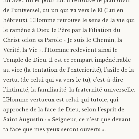
lui avec lui et pour lui. Il retrouve le plan divin
de l’universel, du un qui va vers le El (Lui en
L’IMMACULEE CONCEPTION
hébreux). L’Homme retrouve le sens de la vie qui
LES ROIS MAGES
le ramène à Dieu le Père par la Filiation du
Christ selon sa Parole « Je suis le Chemin, la
Vérité, la Vie ». l’Homme redevient ainsi le
Temple de Dieu. Il est ce rempart impénétrable
au vice (la tentation de l’extériorité), l’asile de la
vertu, (de celui qui va vers le tu), c’est-à-dire
l’intimité, la familiarité, la fraternité universelle.
L’Homme vertueux est celui qui tutoie, qui
approche de la face de Dieu, selon l’esprit de
Saint Augustin : « Seigneur, ce n’est que devant
ta face que mes yeux seront ouverts ».