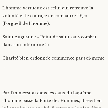
L’homme vertueux est celui qui retrouve la
L’ESPERANCE
MEDITATION DE PÂQUES
LA FAMILLE
LE TOMBEAU VIDE
volonté et le courage de combattre l’Ego
LA FOI
LA RESURRECTION
L’ EFFET PAPILLON
(l’orgueil de l’homme).
LA CHARITE
LE CHEMIN DE SAINT JACQUES
Saint Augustin : « Point de salut sans combat
dans son intériorité ! »
LES QUATRE MORTS
Charité bien ordonnée commence par soi-même
LE CHEMIN DE LA LUMIERE
…
LEVER LE VOILE…
LA RESURRECTION (A. DE SOUZENELLE)
Par l’immersion dans les eaux du baptême,
l’homme passe la Porte des Hommes, il revit en
L’EPREUVE DU LABYRINTHE