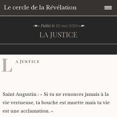
Le cercle de la Révélation
Accéder
Présentation
Publié le
22 mai 2016
au
LA JUSTICE
contenu
Séminaires
principal
Les Vertus
L
a Justice
Le Temps Sacré
LA JUSTICE
La Vie Spirituelle
LA TEMPERANCE
NOËL
Saint Augustin : « Si tu ne renonces jamais à la
Interprétations des Evangiles
LA PRUDENCE
LE CARÊME
LE CHEMIN
vie vertueuse, ta bouche est muette mais ta vie
est une acclamation. »
LA FORCE
JOYEUSES FÊTES DE PÂQUES !
LE MARIAGE
LES NOCES DE CANA