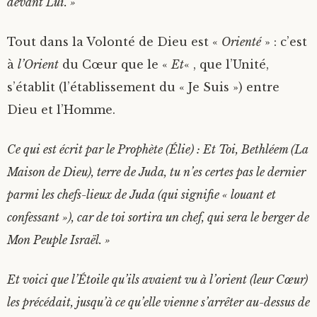
devant Lui. »
L’ESPERANCE
MEDITATION DE PÂQUES
LA FAMILLE
LE TOMBEAU VIDE
Tout dans la Volonté de Dieu est «
Orienté
» : c’est
LA FOI
LA RESURRECTION
L’ EFFET PAPILLON
à
l’Orient
du Cœur que le «
Et
« , que l’Unité,
s’établit (l’établissement du « Je Suis ») entre
LA CHARITE
LE CHEMIN DE SAINT JACQUES
Dieu et l’Homme.
LES QUATRE MORTS
Ce qui est écrit par le Prophète (Élie) : Et Toi, Bethléem (La
Maison de Dieu), terre de Juda, tu n’es certes pas le dernier
LE CHEMIN DE LA LUMIERE
parmi les chefs-lieux de Juda (qui signifie « louant et
confessant »), car de toi sortira un chef, qui sera le berger de
LEVER LE VOILE…
Mon Peuple Israël. »
LA RESURRECTION (A. DE SOUZENELLE)
Et voici que l’Étoile qu’ils avaient vu à l’orient (leur Cœur)
L’EPREUVE DU LABYRINTHE
les précédait, jusqu’à ce qu’elle vienne s’arrêter au-dessus de