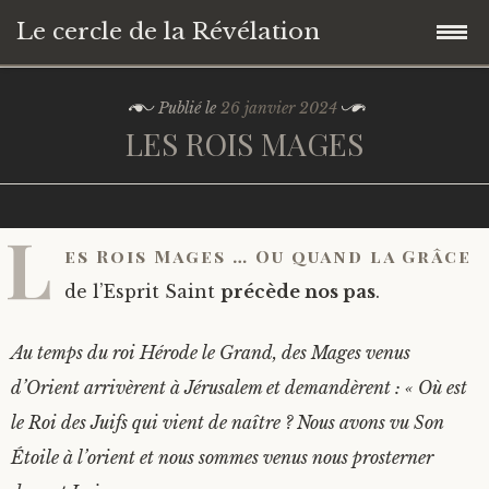
Le cercle de la Révélation
Accéder
Présentation
Publié le
26 janvier 2024
au
LES ROIS MAGES
contenu
Séminaires
principal
Les Vertus
L
es Rois Mages … Ou quand la Grâce
Le Temps Sacré
LA JUSTICE
de l’Esprit Saint
précède nos pas
.
La Vie Spirituelle
LA TEMPERANCE
NOËL
Au temps du roi Hérode le Grand, des Mages venus
d’Orient arrivèrent à Jérusalem et demandèrent : « Où est
Interprétations des Evangiles
LA PRUDENCE
LE CARÊME
LE CHEMIN
le Roi des Juifs qui vient de naître ? Nous avons vu Son
Étoile à l’orient et nous sommes venus nous prosterner
LA FORCE
JOYEUSES FÊTES DE PÂQUES !
LE MARIAGE
LES NOCES DE CANA